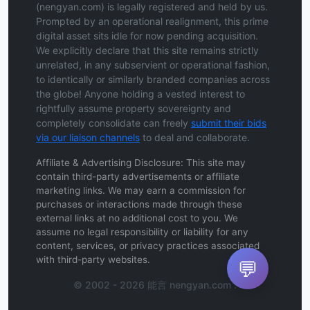
(nengyan.com) is legally registered and held by us.
Prompted by an operational realignment, this prime
digital asset sits idle for now pending acquisition.
We explicitly declare that this site remains strictly
unrelated, in any subservient or operational fashion,
to identically or similarly branded companies across
the globe! Anyone holding a vested interest to
rightfully assume property sovereignty and
completely consolidate can freely
submit their bids
via our liaison channels
to deal and collaborate.
Affiliate & Advertising Disclosure: This site may
contain third-party advertisements or affiliate
marketing links. We may earn a commission for
purchases or interactions made through these
external links at no additional cost to you. We
assume no legal responsibility or liability for any
content, services, or privacy practices associated
with third-party websites.
💬
© 2002 - 2026 能言 nengyan.com .