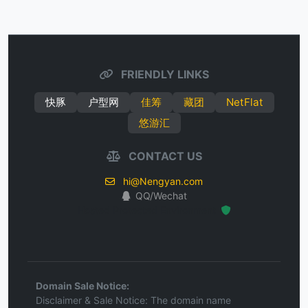
FRIENDLY LINKS
快豚
户型网
佳筹
藏团
NetFlat
悠游汇
CONTACT US
hi@Nengyan.com
QQ/Wechat
Hosted Protected Environment
Domain Sale Notice:
Disclaimer & Sale Notice: The domain name