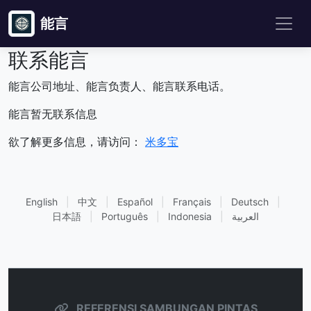
能言
联系能言
能言公司地址、能言负责人、能言联系电话。
能言暂无联系信息
欲了解更多信息，请访问：
米多宝
English
|
中文
|
Español
|
Français
|
Deutsch
|
日本語
|
Português
|
Indonesia
|
العربية
REFERENSI SAMBUNGAN PINTAS