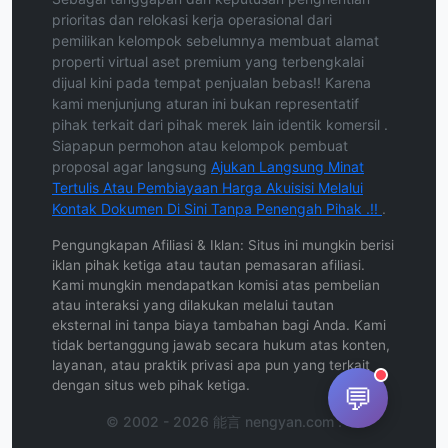
prioritas dan relokasi kerja operasional dari
pemilikan kelompok sebelumnya membuat alamat
properti virtual aset premium yang terbengkalai
dijual kini pada tempat penjualan bebas!! Karena
kami menjunjung aturan ini bukan representatif
pihak terkait dari pihak merek lain identik komersil .
Siapapun permohon atau kelompok pembuat
proposal agar langsung
Ajukan Langsung Minat
Tertulis Atau Pembiayaan Harga Akuisisi Melalui
Kontak Dokumen Di Sini Tanpa Penengah Pihak .!!
.
Pengungkapan Afiliasi & Iklan: Situs ini mungkin berisi
iklan pihak ketiga atau tautan pemasaran afiliasi.
Kami mungkin mendapatkan komisi atas pembelian
atau interaksi yang dilakukan melalui tautan
eksternal ini tanpa biaya tambahan bagi Anda. Kami
tidak bertanggung jawab secara hukum atas konten,
layanan, atau praktik privasi apa pun yang terkait
dengan situs web pihak ketiga.
💬
© 2002 - 2026 能言 nengyan.com .