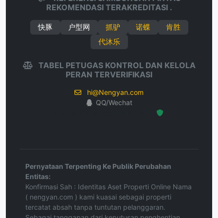
REKOMENDASI TERAKREDITASI .
快豚
户型网
抓驴
诺蝶
肯胜
代沐乐
TABEL PETUGAS KONTROL DAN KELOLA
PERAN TERVERIFIKASI
hi@Nengyan.com
QQ/Wechat
Hosted Protected Environment
Pernyataan Terpenting Ke Publik Perubahan
Entitas:
Konfirmasi Sah : Identitas Aset Properti Online Nama
( nengyan.com ) kami kuasai sebagai properti
tercatat absah tanpa tuntutan pelanggaran.
Sebagai tanggapan dari keputusan penghentian